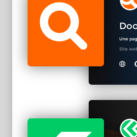
Doo
Une page
Site we