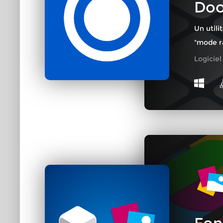
Doo
Un utili
"mode r
Logiciel 