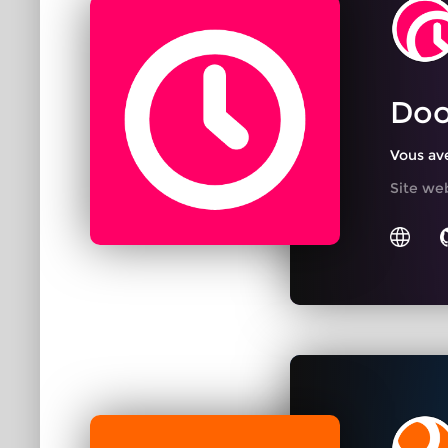
Doo
Vous av
Site we