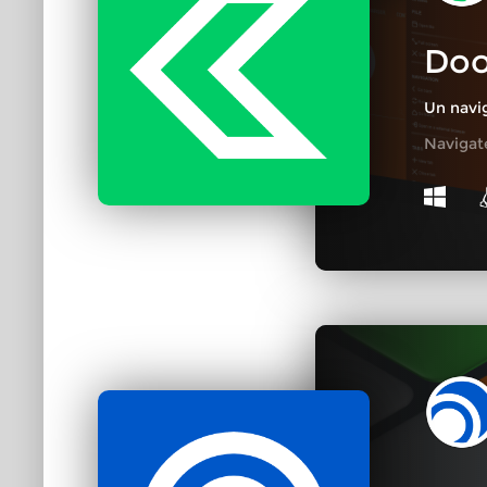
Doo
Un navi
Navigat